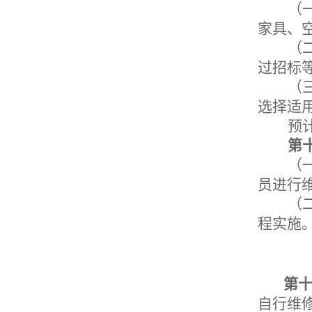
（
家具、
（
过招标
（
选择适
预
第
（
员进行
（
程实施
第
自行维