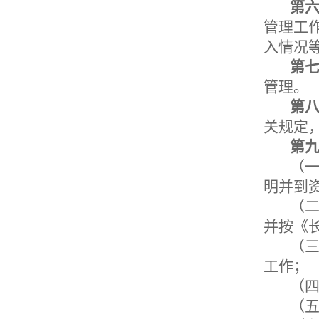
第
管理工
入情况
第
管理。
第
关规定
第
（
明并到
（
并按《
（
工作；
（
（