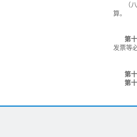
（
算。
第
发票等
第
第