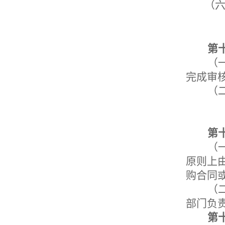
（
第
（
完成审
（
第
（
原则上
购合同
（
部门负
第