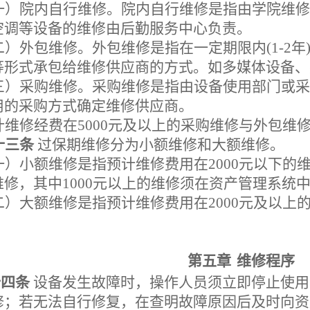
一）院内自行维修。院内自行维修是指由学院维修
空调等设备的维修由后勤服务中心负责。
二）外包维修。外包维修是指在一定期限内
(1-
等形式承包给维修供应商的方式。如多媒体设备、
三）采购维修。采购维修是指由设备使用部门或采
用的采购方式确定维修供应商。
计维修经费在
5000元及以上的采购维修与外包维
十三条
过保期维修分为小额维修和大额维修。
一）小额维修是指预计维修费用在
2
000
元以下的
维修，其中
1
000
元以上的维修须在资产管理系统
二）大额维修是指预计维修费用在
2
000
元及以上
。
第五章
维修程序
十四条
设备发生故障时，操作人员须立即停止使用
修；若无法自行修复，在查明故障原因后及时向资