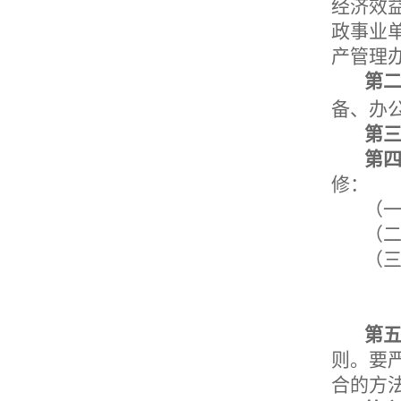
经济效
政事业
产管理
第
备、办
第
第
修：
（
（
（
第
则。要
合的方