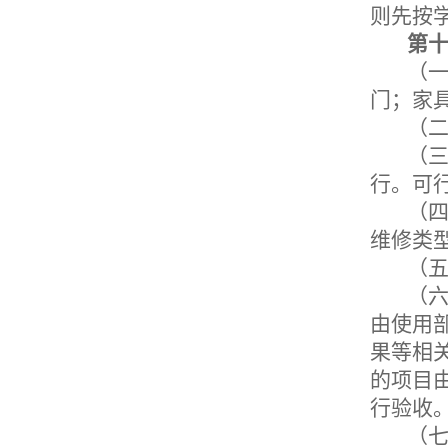
则先按
第
（
门；
家
（
（
行。可
（
维修类
（
（
由使用
果等相
的项目
行验收
（